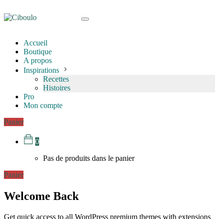
Accueil
Boutique
A propos
Inspirations
Recettes
Histoires
Pro
Mon compte
Panier
0
Pas de produits dans le panier
Panier
Welcome Back
Get quick access to all WordPress premium themes with extensions