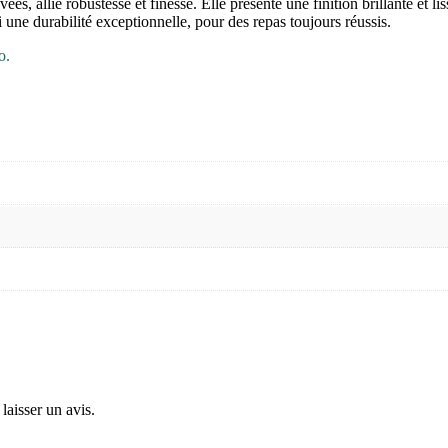
es, allie robustesse et finesse. Elle présente une finition brillante et li
 une durabilité exceptionnelle, pour des repas toujours réussis.
o.
laisser un avis.