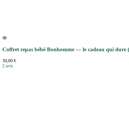
Coffret repas bébé Bonhomme — le cadeau qui dure (e
30,00
€
2
avis