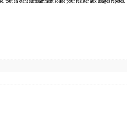
sse, tout en étant suffisamment solide pour résister aux usages répétés.